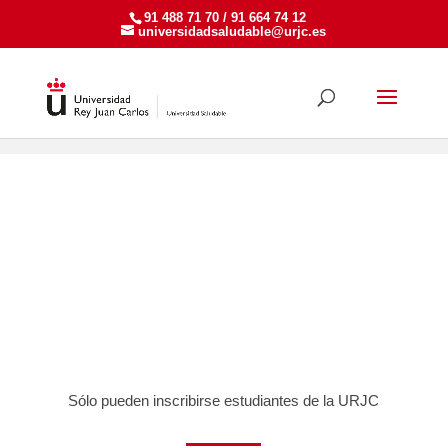
91 488 71 70 / 91 664 74 12
universidadsaludable@urjc.es
Actividades Estudiantes
>
2025-2026
> Junio
ACTIVIDADES PARA
ESTUDIANTES
Sólo pueden inscribirse estudiantes de la URJC