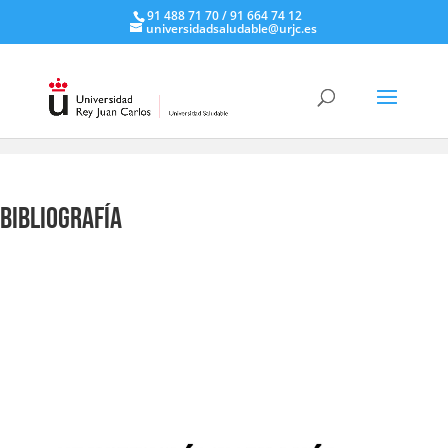
91 488 71 70 / 91 664 74 12
universidadsaludable@urjc.es
Recursos
> Bibliografía
Bibliografía