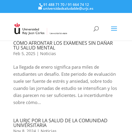
91 488 71 70 / 91 664 74 12
universidadsaludable@urjc.es
CÓMO AFRONTAR LOS EXÁMENES SIN DAÑAR
TU SALUD MENTAL
Feb 5, 2025
|
Noticias
La llegada de enero significa para miles de
estudiantes un desafío. Este periodo de evaluación
suele ser fuente de estrés y ansiedad, sobre todo
cuando las jornadas de estudio se intensifican y los
días parecen no ser suficientes. La incertidumbre
sobre cómo...
LA URJC POR LA SALUD DE LA COMUNIDAD
UNIVERSITARIA
Nov 8, 2024
|
Noticias